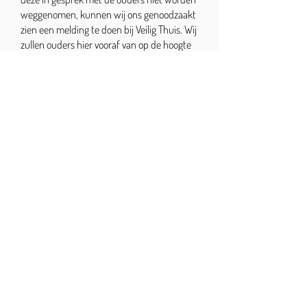
weggenomen, kunnen wij ons genoodzaakt
zien een melding te doen bij Veilig Thuis. Wij
zullen ouders hier vooraf van op de hoogte
stellen. Wij doen in principe geen anonieme
meldingen bij Veilig Thuis, tenzij de
veiligheid van kinderen of medewerkers in
het gedrang is.
Identificatie klant
Er zijn situaties denkbaar waarbij de
pedagogisch medewerker niet kan
vaststellen of de betrokken volwassene
inderdaad bevoegd is om een kind op te
halen van een vestiging. Te denken valt aan
een situatie waarin de pedagogisch
medewerker nog geen kennis heeft
gemaakt met de betrokken ouder of
degene die het kind ophaalt is nog nooit
eerder op de vestiging geweest (opa, oma of
oom, tante, buurvrouw). De pedagogisch